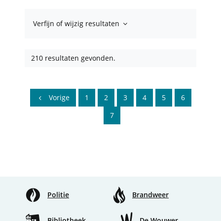
Verfijn of wijzig resultaten
210 resultaten gevonden.
Vorige
1
2
3
4
5
6
7
Politie
Brandweer
Bibliotheek
De Wouwer