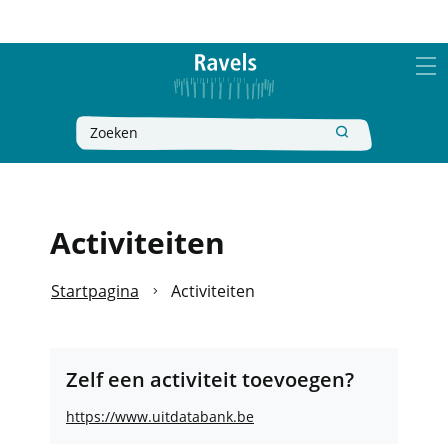
Naar
Ga
Ravels
inhoud
naar
MEN
verfijn
of
Wat
Zoeken
wijzig
zoek
resultaten
je?
.
Activiteiten
Startpagina
Activiteiten
Zelf een activiteit toevoegen?
https://www.uitdatabank.be