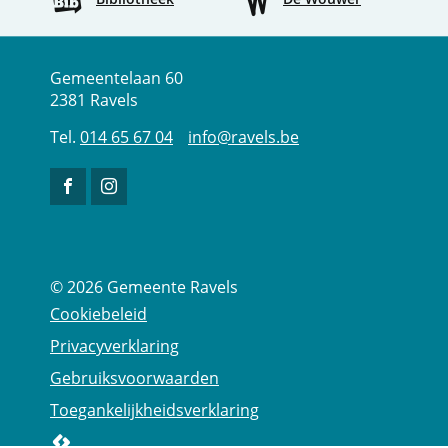
Adres
Tel.
E-
Gemeentehuis
Gemeentelaan 60
mail
2381
Ravels
014 65 67 04
info
@
ravels.be
Volg
Volg
ons
ons
op
op
Facebook
Instagram
© 2026
Gemeente Ravels
Cookiebeleid
Privacyverklaring
Gebruiksvoorwaarden
Toegankelijkheidsverklaring