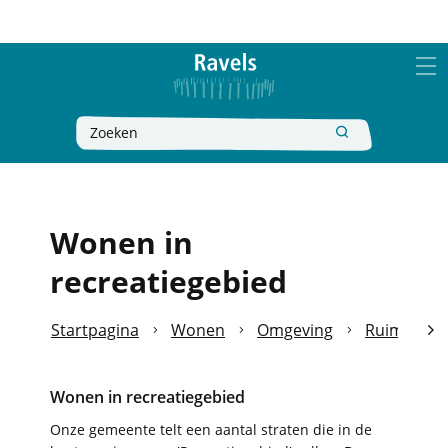
Naar
Ravels
inhoud
MEN
Wat
Zoeken
zoek
je?
Wonen in
recreatiegebied
Startpagina
Wonen
Omgeving
Ruimtelijk
scro
Wonen in recreatiegebied
naa
Onze gemeente telt een aantal straten die in de
link