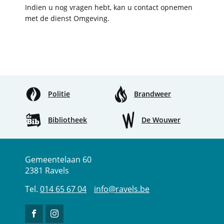
Indien u nog vragen hebt, kan u contact opnemen
met de dienst Omgeving.
Politie
Brandweer
Bibliotheek
De Wouwer
Adres
Tel.
E-
Gemeentehuis
Gemeentelaan 60
mail
2381
Ravels
014 65 67 04
info
@
ravels.be