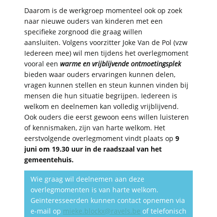
Daarom is de werkgroep momenteel ook op zoek
naar nieuwe ouders van kinderen met een
specifieke zorgnood die graag willen
aansluiten. Volgens voorzitter Joke Van de Pol (vzw
Iedereen mee) wil men tijdens het overlegmoment
vooral een
warme en vrijblijvende ontmoetingsplek
bieden waar ouders ervaringen kunnen delen,
vragen kunnen stellen en steun kunnen vinden bij
mensen die hun situatie begrijpen. Iedereen is
welkom en deelnemen kan volledig vrijblijvend.
Ook ouders die eerst gewoon eens willen luisteren
of kennismaken, zijn van harte welkom. Het
eerstvolgende overlegmoment vindt plaats op
9
juni om 19.30 uur in de raadszaal van het
gemeentehuis.
Wie graag wil deelnemen aan deze
overlegmomenten is van harte welkom.
Geïnteresseerden kunnen contact opnemen via
e-mail op
mieke.blockx@ravels.be
of telefonisch