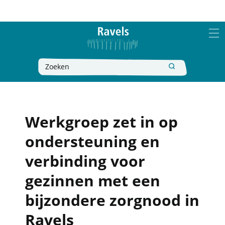
Naar
Ravels
inhoud
MEN
Wat
Zoeken
zoek
je?
Werkgroep zet in op
ondersteuning en
verbinding voor
gezinnen met een
bijzondere zorgnood in
Ravels