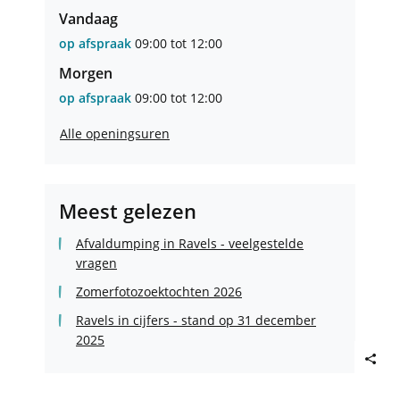
Facebook
Linkedin
Instagram
Vandaag
Openingsuren
Sociaal
Sociaal
Sociaal
Huis
Huis
Huis
op afspraak
09:00
tot
12:00
Morgen
op afspraak
09:00
tot
12:00
Sociaal
Alle openingsuren
Huis
Meest gelezen
Afvaldumping in Ravels - veelgestelde
vragen
Zomerfotozoektochten 2026
Ravels in cijfers - stand op 31 december
2025
Deel