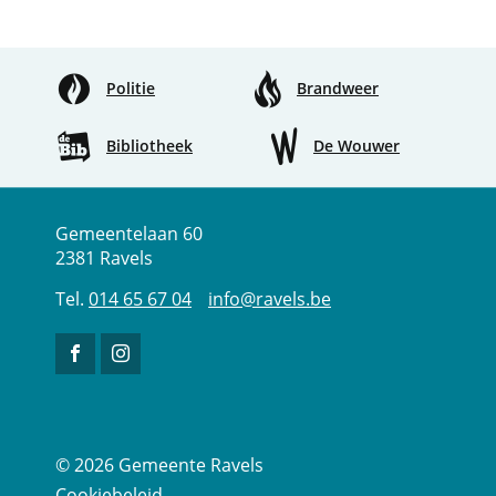
deze
pagin
Politie
Brandweer
Bibliotheek
De Wouwer
Adres
Tel.
E-
Gemeentehuis
Gemeentelaan 60
mail
2381
Ravels
014 65 67 04
info
@
ravels.be
Volg
Volg
ons
ons
op
op
Facebook
Instagram
© 2026
Gemeente Ravels
Cookiebeleid