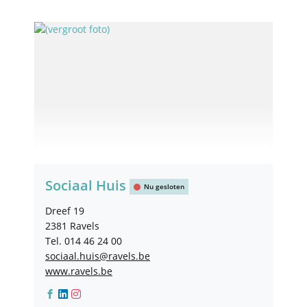
Contact
Sociaal Huis
Nu gesloten
Adres
Dreef 19
,
2381
Ravels
Tel.
014 46 24 00
E-
sociaal.huis
@
ravels.be
mail
Website
www.ravels.be