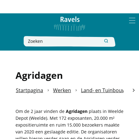
Naar
Ravels
inhoud
MEN
Wat
Zoeken
zoek
je?
Agridagen
Startpagina
Werken
Land- en Tuinbouw
A
scro
naa
Om de 2 jaar vinden de
Agridagen
plaats in Weelde
Depot (Weelde). Met 172 exposanten, 20.000 m²
link
expositieruimte en ruim 15.000 bezoekers maakte
van 2020 een geslaagde editie. De organisatoren
willen hierop verder gaan en de Agridagen verder